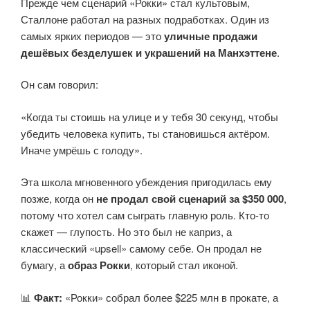
Прежде чем сценарий «Рокки» стал культовым,
Сталлоне работал на разных подработках. Один из
самых ярких периодов — это
уличные продажи
дешёвых безделушек и украшений на Манхэттене
.
Он сам говорил:
«Когда ты стоишь на улице и у тебя 30 секунд, чтобы
убедить человека купить, ты становишься актёром.
Иначе умрёшь с голоду».
Эта школа мгновенного убеждения пригодилась ему
позже, когда он
не продал свой сценарий за $350 000
,
потому что хотел сам сыграть главную роль. Кто-то
скажет — глупость. Но это был не каприз, а
классический «upsell» самому себе. Он продал не
бумагу, а
образ Рокки
, который стал иконой.
📊
Факт:
«Рокки» собрал более $225 млн в прокате, а