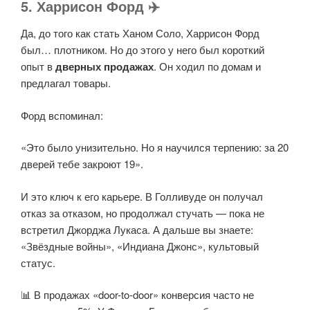
5. Харрисон Форд ✈️
Да, до того как стать Ханом Соло, Харрисон Форд
был… плотником. Но до этого у него был короткий
опыт в
дверных продажах
. Он ходил по домам и
предлагал товары.
Форд вспоминал:
«Это было унизительно. Но я научился терпению: за 20
дверей тебе закроют 19».
И это ключ к его карьере. В Голливуде он получал
отказ за отказом, но продолжал стучать — пока не
встретил Джорджа Лукаса. А дальше вы знаете:
«Звёздные войны», «Индиана Джонс», культовый
статус.
📊 В продажах «door-to-door» конверсия часто не