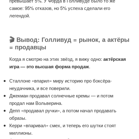
превышает 5%. У Форда в Голливуде было то же
самое: 95% отказов, но 5% успеха сделали его
легендой.
🎬 Вывод: Голливуд = рынок, а актёры
= продавцы
Когда я смотрю на этих звёзд, я вижу одно:
актёрская
игра — это высшая форма продаж
.
Сталлоне «впарил» миру историю про боксёра-
неудачника, и все поверили.
Джекман продавал солнечные кремы — и потом
продал нам Вольверина.
Депп «продавал ручки», а потом начал продавать
образы.
Керри «впаривал» смех, и теперь его шутки стоят
миллионы.