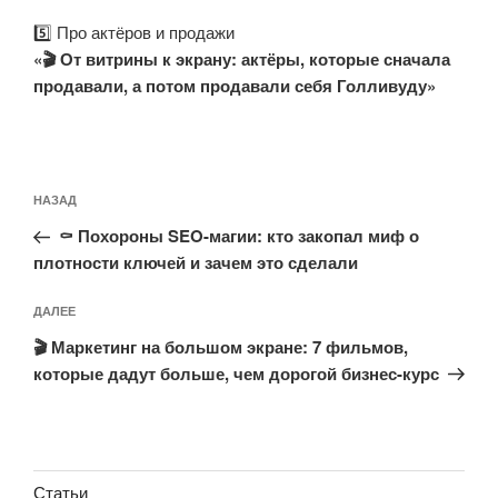
5️⃣ Про актёров и продажи
«🎬 От витрины к экрану: актёры, которые сначала
продавали, а потом продавали себя Голливуду»
Навигация
Предыдущая
НАЗАД
по
запись:
записям
⚰️ Похороны SEO-магии: кто закопал миф о
плотности ключей и зачем это сделали
Следующая
ДАЛЕЕ
запись
🎬 Маркетинг на большом экране: 7 фильмов,
которые дадут больше, чем дорогой бизнес-курс
Статьи